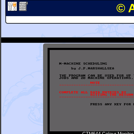
© 
CTM644 Colour Monitor