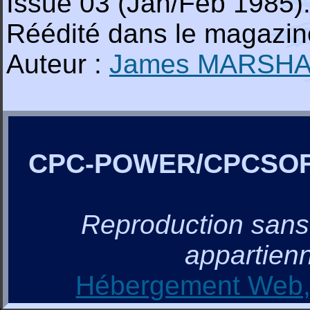
Issue 03 (Jan/Feb 1985)
Réédité dans le magazi
Auteur :
James MARSH
CPC-POWER/CPCSO
Reproduction sans a
appartienn
Hébergement Web, 