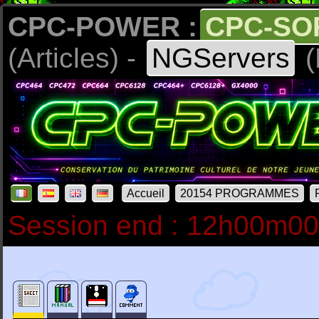
CPC-POWER :
CPC-SO
(Articles) -
NGServers
(
Accueil
20154 PROGRAMMES
Session end : 12h00m0