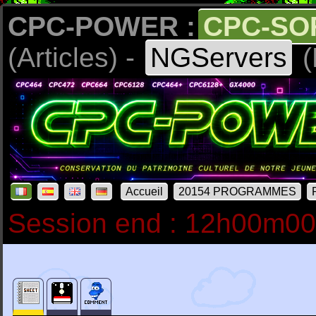
CPC-POWER :
CPC-SO
(Articles) -
NGServers
(
Accueil
20154 PROGRAMMES
Session end : 12h00m0