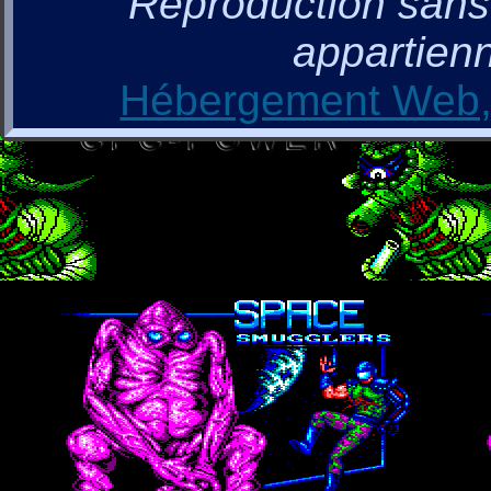
Reproduction sans a
appartienn
Hébergement Web, 