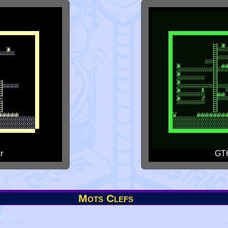
r
GT6
Mots Clefs