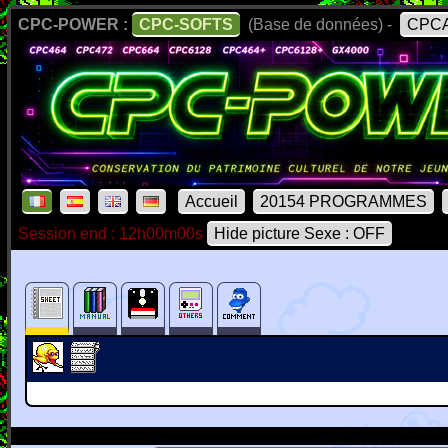
CPC-POWER :
CPC-SOFTS
(Base de données) -
CPCA
Accueil
20154 PROGRAMMES
Session end : 12h00m00s
Hide picture Sexe : OFF