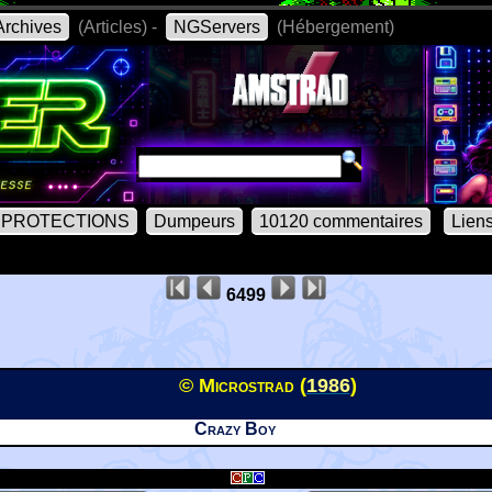
rchives
(Articles) -
NGServers
(Hébergement)
PROTECTIONS
Dumpeurs
10120 commentaires
Lien
6499
© Microstrad (
1986
)
Crazy Boy