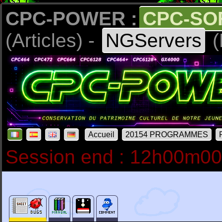
CPC-POWER :
CPC-SO
(Articles) -
NGServers
(
Accueil
20154 PROGRAMMES
Session end : 12h00m0