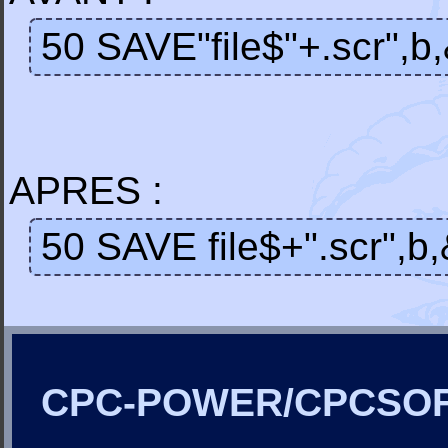
50 SAVE"file$"+.scr",
APRES :
50 SAVE file$+".scr",
CPC-POWER/CPCSO