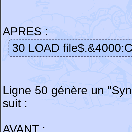
APRES :
30 LOAD file$,&4000:
Ligne 50 génère un "Synt
suit :
AVANT :