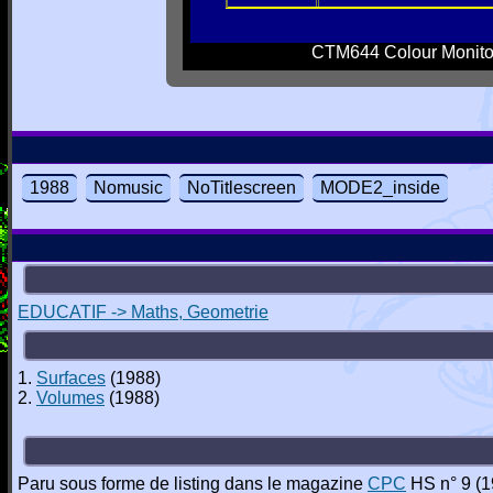
CTM644 Colour Monito
1988
Nomusic
NoTitlescreen
MODE2_inside
EDUCATIF -> Maths, Geometrie
1.
Surfaces
(1988)
2.
Volumes
(1988)
Paru sous forme de listing dans le magazine
CPC
HS n° 9 (1