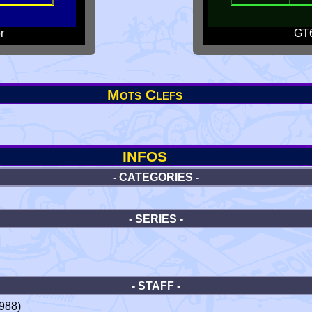
r
GT6
Mots Clefs
INFOS
- CATEGORIES -
- SERIES -
- STAFF -
988)