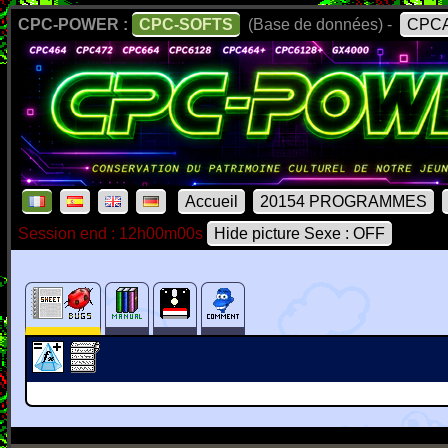
CPC-POWER :
CPC-SOFTS
(Base de données) -
CPCA
Accueil
20154 PROGRAMMES
Session end : 12h00m00s
Hide picture Sexe : OFF