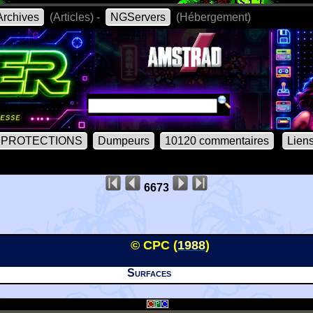
rchives
(Articles) -
NGServers
(Hébergement)
PROTECTIONS
Dumpeurs
10120 commentaires
Lien
6673
© CPC (
1988
)
Surfaces