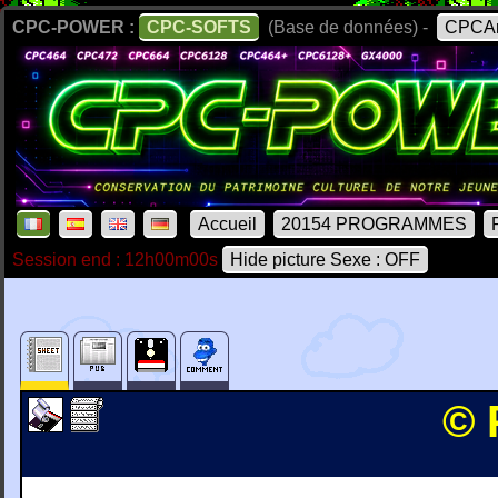
CPC-POWER :
CPC-SOFTS
(Base de données) -
CPCAr
Accueil
20154 PROGRAMMES
Session end : 12h00m00s
Hide picture Sexe : OFF
© 