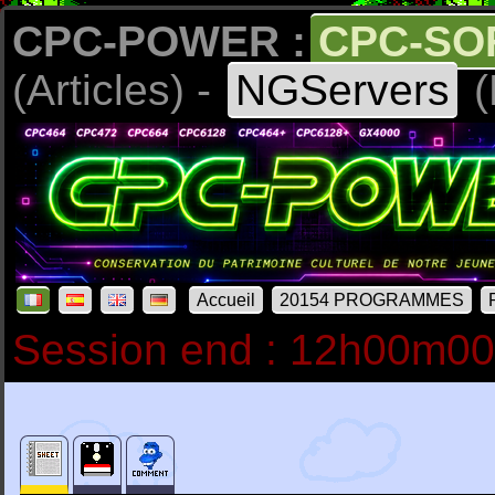
CPC-POWER :
CPC-SO
(Articles) -
NGServers
(
Accueil
20154 PROGRAMMES
Session end : 12h00m0