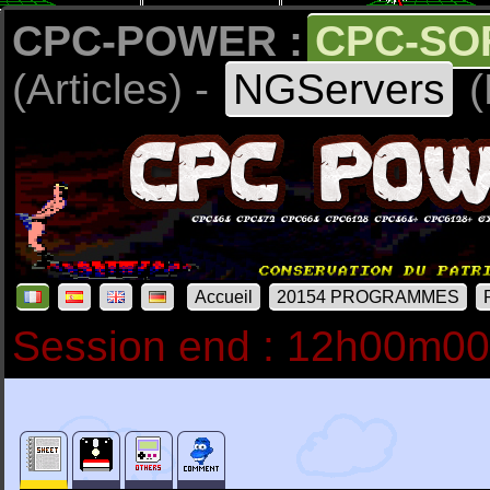
CPC-POWER :
CPC-SO
(Articles) -
NGServers
(
Accueil
20154 PROGRAMMES
Session end : 12h00m0