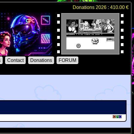
Donations 2026 : 410.00 €
s
Contact
Donations
FORUM