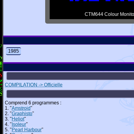
CTM644 Colour Monito
1985
COMPILATION -> Officielle
Comprend 6 programmes :
1. "
Amstroid
"
2. "
Graphisto
"
3. "
Heliot
"
4. "
Isoleur
"
5. "
Pearl Harbour
"