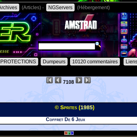
rchives
(Articles) -
NGServers
(Hébergement)
PROTECTIONS
Dumpeurs
10120 commentaires
Lien
7108
© Sprites (
1985
)
Coffret De 6 Jeux