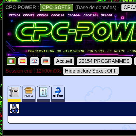
CPC-POWER :
CPC-SOFTS
(Base de données) -
CPCA
Accueil
20154 PROGRAMMES
Session end : 12h00m00s
Hide picture Sexe : OFF