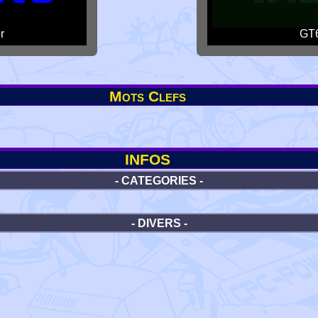
r
GT6
Mots Clefs
INFOS
- CATEGORIES -
- DIVERS -