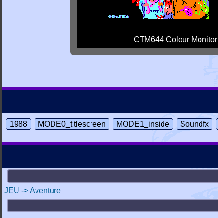
CTM644 Colour Monitor
1988
MODE0_titlescreen
MODE1_inside
Soundfx
JEU -> Aventure