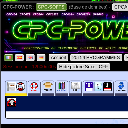
CPC-POWER :
CPC-SOFTS
(Base de données) -
CPCAr
Accueil
20154 PROGRAMMES
Session end : 12h00m00s
Hide picture Sexe : OFF