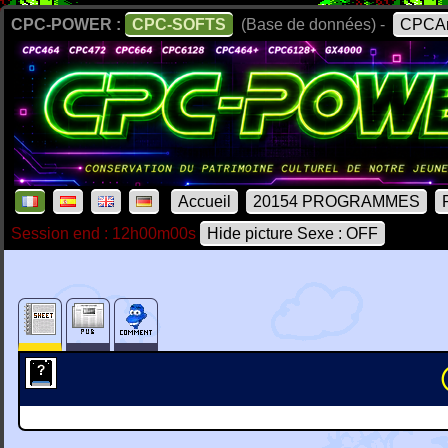
CPC-POWER :
CPC-SOFTS
(Base de données) -
CPCAr
Accueil
20154 PROGRAMMES
Session end : 12h00m00s
Hide picture Sexe : OFF