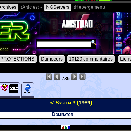
rchives
(Articles) -
NGServers
(Hébergement)
PROTECTIONS
Dumpeurs
10120 commentaires
Lien
736
© System 3 (
1989
)
Dominator