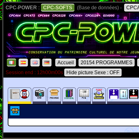
CPC-POWER :
CPC-SOFTS
(Base de données) -
CPCA
Accueil
20154 PROGRAMMES
Session end : 12h00m00s
Hide picture Sexe : OFF