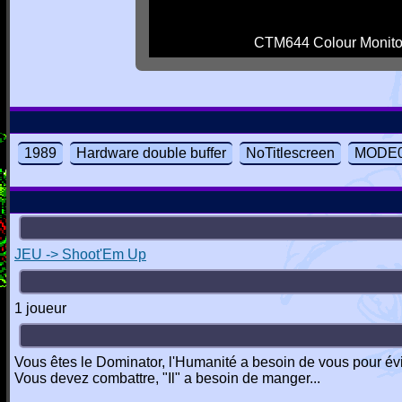
CTM644 Colour Monito
1989
Hardware double buffer
NoTitlescreen
MODE0
JEU -> Shoot'Em Up
1 joueur
Vous êtes le Dominator, l'Humanité a besoin de vous pour évite
Vous devez combattre, "Il" a besoin de manger...