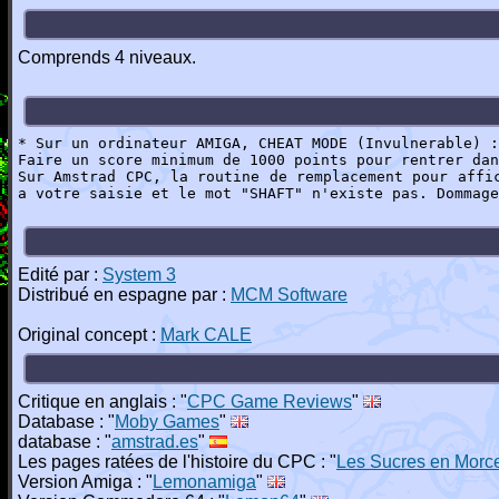
Comprends 4 niveaux.
* Sur un ordinateur AMIGA, CHEAT MODE (Invulnerable) :
Faire un score minimum de 1000 points pour rentrer dan
Sur Amstrad CPC, la routine de remplacement pour affi
a votre saisie et le mot "SHAFT" n'existe pas. Dommage
Edité par :
System 3
Distribué en espagne par :
MCM Software
Original concept :
Mark CALE
Critique en anglais : "
CPC Game Reviews
"
Database : "
Moby Games
"
database : "
amstrad.es
"
Les pages ratées de l'histoire du CPC : "
Les Sucres en Morc
Version Amiga : "
Lemonamiga
"