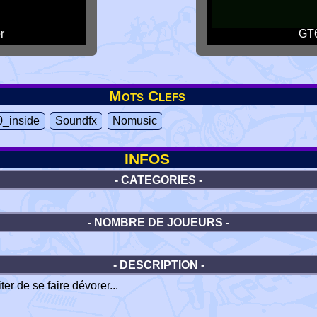
r
GT6
Mots Clefs
_inside
Soundfx
Nomusic
INFOS
- CATEGORIES -
- NOMBRE DE JOUEURS -
- DESCRIPTION -
r de se faire dévorer...