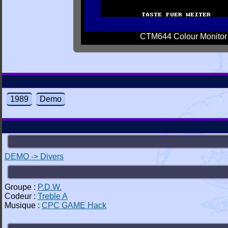
CTM644 Colour Monitor
1989
Demo
DEMO -> Divers
Groupe :
P.D.W.
Codeur :
Treble A
Musique :
CPC GAME Hack