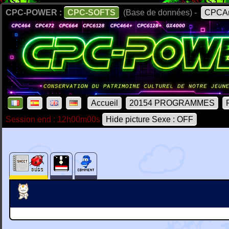
CPC-POWER :
CPC-SOFTS
(Base de données) -
CPCAr
Accueil
20154 PROGRAMMES
Session end : 12h00m00s
Hide picture Sexe : OFF