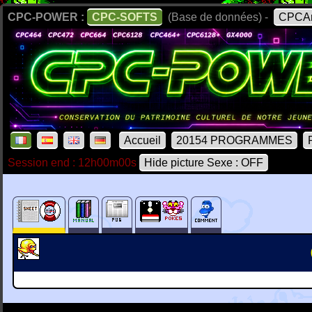
CPC-POWER :
CPC-SOFTS
(Base de données) -
CPCAr
Accueil
20154 PROGRAMMES
Session end : 12h00m00s
Hide picture Sexe : OFF