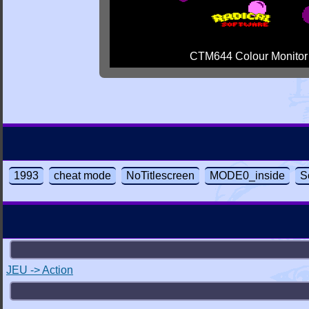
CTM644 Colour Monitor
1993
cheat mode
NoTitlescreen
MODE0_inside
S
JEU -> Action