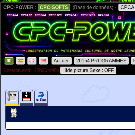
CPC-POWER :
CPC-SOFTS
(Base de données) -
CPCAr
Accueil
20154 PROGRAMMES
Session end : 12h00m00s
Hide picture Sexe : OFF