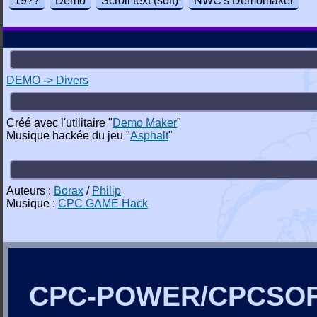
19??
Demo
Scroll text (soft)
NWC's Demomaker
DEMO -> Divers
Créé avec l'utilitaire "
Demo Maker
"
Musique hackée du jeu "
Asphalt
"
Auteurs :
Borax
/
Philip
Musique :
CPC GAME Hack
CPC-POWER/CPCSO