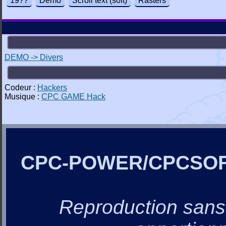
19??
Demo
Scroll text (soft)
Rasters
DEMO -> Divers
Codeur :
Hackers
Musique :
CPC GAME Hack
CPC-POWER/CPCSO
Reproduction sans a