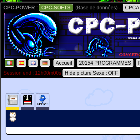
CPC-POWER :
CPC-SOFTS
(Base de données) -
CPCAr
Accueil
20154 PROGRAMMES
Session end : 12h00m00s
Hide picture Sexe : OFF