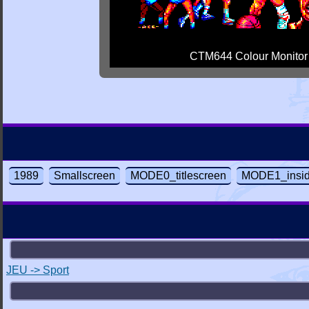
CTM644 Colour Monitor
1989
Smallscreen
MODE0_titlescreen
MODE1_insi
JEU -> Sport