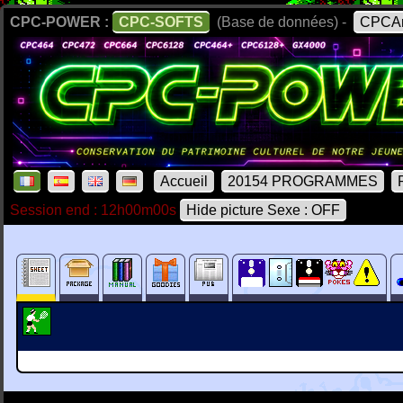
CPC-POWER :
CPC-SOFTS
(Base de données) -
CPCAr
Accueil
20154 PROGRAMMES
Session end : 12h00m00s
Hide picture Sexe : OFF