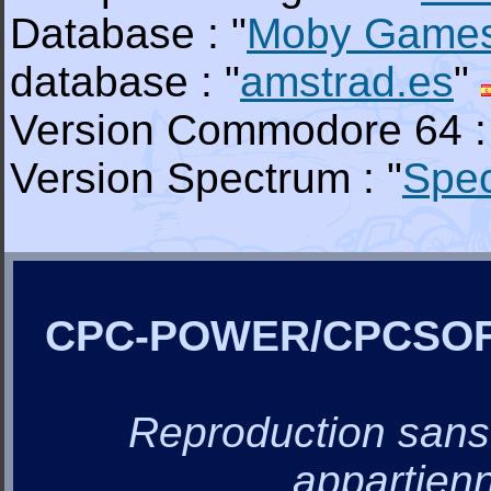
Database : "
Moby Game
database : "
amstrad.es
"
Version Commodore 64 :
Version Spectrum : "
Spe
CPC-POWER/CPCSO
Reproduction sans a
appartienn