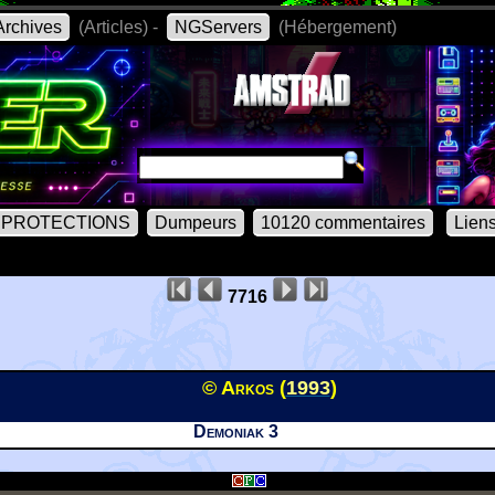
rchives
(Articles) -
NGServers
(Hébergement)
PROTECTIONS
Dumpeurs
10120 commentaires
Lien
7716
© Arkos (
1993
)
Demoniak 3