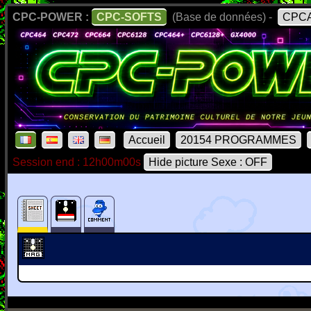
CPC-POWER :
CPC-SOFTS
(Base de données) -
CPCA
Accueil
20154 PROGRAMMES
Session end : 12h00m00s
Hide picture Sexe : OFF