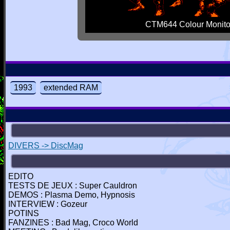
CTM644 Colour Monito
1993
extended RAM
DIVERS -> DiscMag
EDITO
TESTS DE JEUX : Super Cauldron
DEMOS : Plasma Demo, Hypnosis
INTERVIEW : Gozeur
POTINS
FANZINES : Bad Mag, Croco World