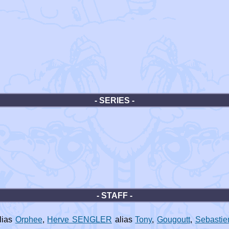
- SERIES -
- STAFF -
lias
Orphee
,
Herve SENGLER
alias
Tony
,
Gougoutt
,
Sebasti