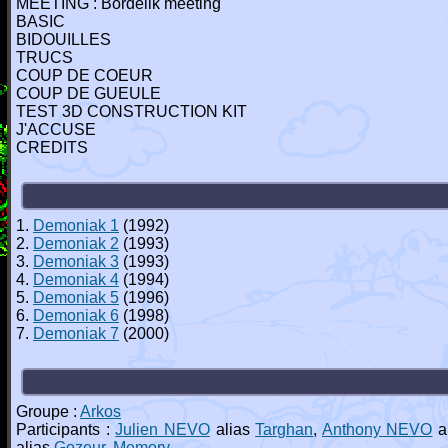
MEETING : Bordelik meeting
BASIC
BIDOUILLES
TRUCS
COUP DE COEUR
COUP DE GUEULE
TEST 3D CONSTRUCTION KIT
J'ACCUSE
CREDITS
1.
Demoniak 1
(1992)
2.
Demoniak 2
(1993)
3.
Demoniak 3
(1993)
4.
Demoniak 4
(1994)
5.
Demoniak 5
(1996)
6.
Demoniak 6
(1998)
7.
Demoniak 7
(2000)
Groupe :
Arkos
Participants :
Julien NEVO
alias
Targhan
,
Anthony NEVO
a
alias
Gozeur
,
Memory