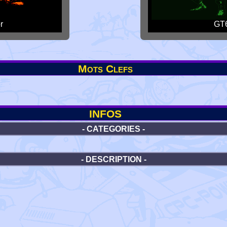
r
GT6
Mots Clefs
INFOS
- CATEGORIES -
- DESCRIPTION -