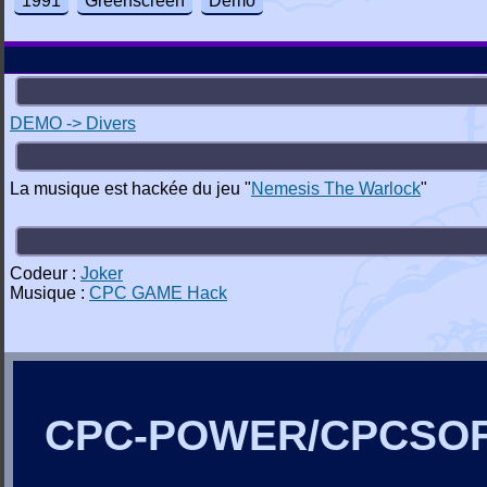
1991
Greenscreen
Demo
DEMO -> Divers
La musique est hackée du jeu "
Nemesis The Warlock
"
Codeur :
Joker
Musique :
CPC GAME Hack
CPC-POWER/CPCSO