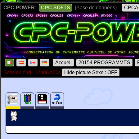
CPC-POWER :
CPC-SOFTS
(Base de données) -
CPCAr
Accueil
20154 PROGRAMMES
Session end : 12h00m00s
Hide picture Sexe : OFF