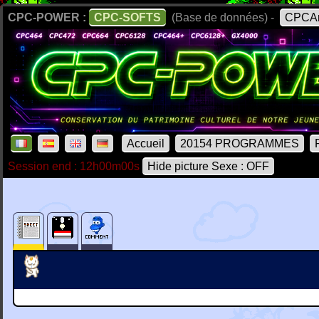
CPC-POWER :
CPC-SOFTS
(Base de données) -
CPCAr
Accueil
20154 PROGRAMMES
Session end : 12h00m00s
Hide picture Sexe : OFF