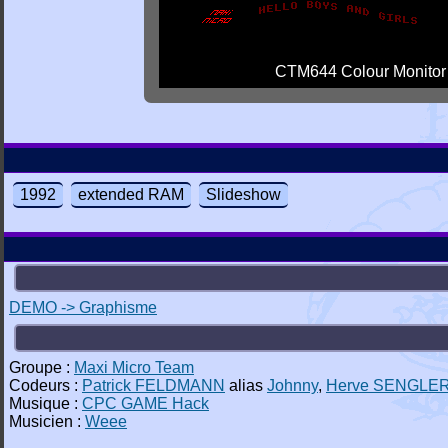
CTM644 Colour Monitor
1992
extended RAM
Slideshow
DEMO -> Graphisme
Groupe :
Maxi Micro Team
Codeurs :
Patrick FELDMANN
alias
Johnny
,
Herve SENGLE
Musique :
CPC GAME Hack
Musicien :
Weee