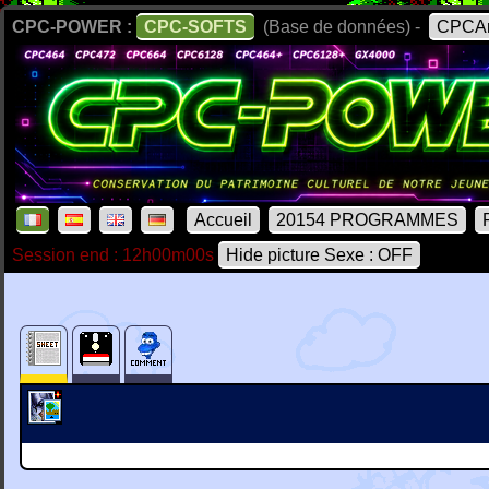
CPC-POWER :
CPC-SOFTS
(Base de données) -
CPCAr
Accueil
20154 PROGRAMMES
Session end : 12h00m00s
Hide picture Sexe : OFF