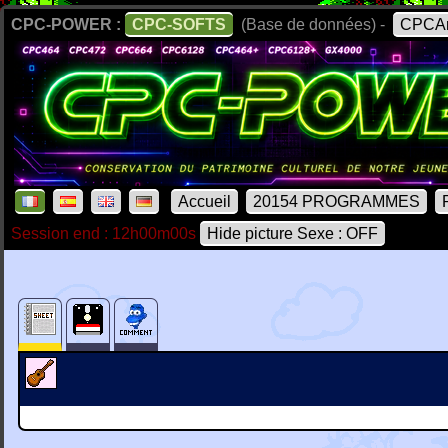
CPC-POWER :
CPC-SOFTS
(Base de données) -
CPCAr
Accueil
20154 PROGRAMMES
Session end : 12h00m00s
Hide picture Sexe : OFF