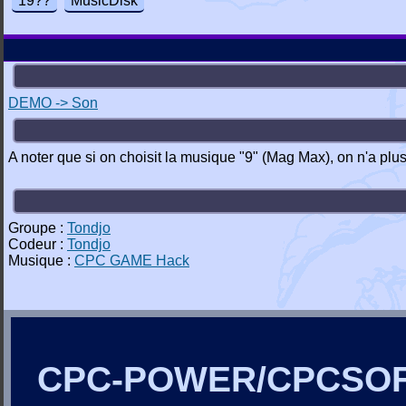
19??
MusicDisk
DEMO -> Son
A noter que si on choisit la musique "9" (Mag Max), on n'a pl
Groupe :
Tondjo
Codeur :
Tondjo
Musique :
CPC GAME Hack
CPC-POWER/CPCSO