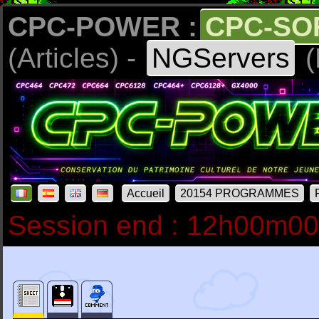
CPC-POWER :
CPC-SO
(Articles) -
NGServers
(
Accueil
20154 PROGRAMMES
Session end : 12h00m0