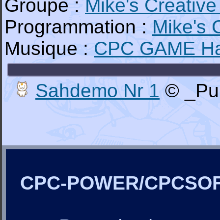
Groupe :
Mike's Creative
Programmation :
Mike's 
Musique :
CPC GAME H
Sahdemo Nr 1
© _Pub
CPC-POWER/CPCSO