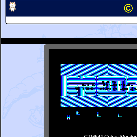
© 
CTM644 Colour Monitor