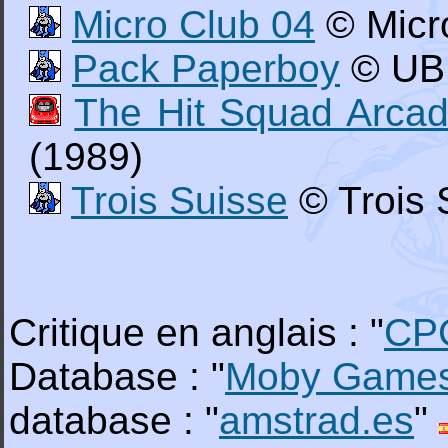
Micro Club 04
© Micr
Pack Paperboy
© UBI
The Hit Squad Arcad
(1989)
Trois Suisse
© Trois 
Critique en anglais : "
CP
Database : "
Moby Game
database : "
amstrad.es
"