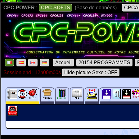
CPC-POWER :
CPC-SOFTS
(Base de données) -
CPCAr
Accueil
20154 PROGRAMMES
Session end : 12h00m00s
Hide picture Sexe : OFF