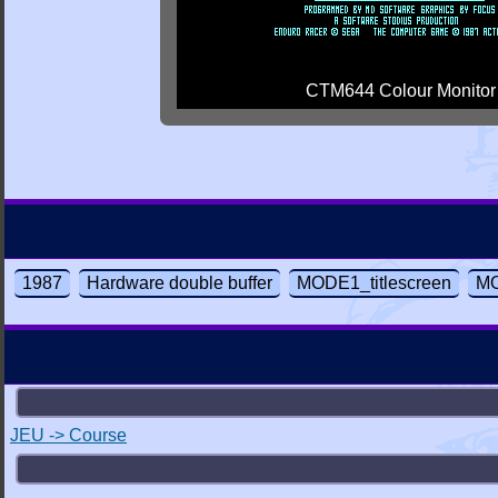
CTM644 Colour Monitor
1987
Hardware double buffer
MODE1_titlescreen
MO
JEU -> Course