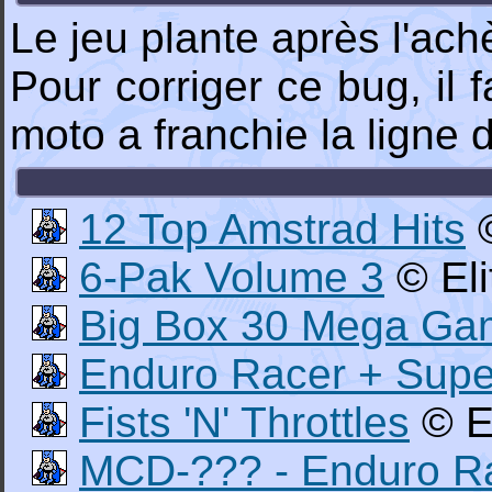
Le jeu plante après l'ach
Pour corriger ce bug, il 
moto a franchie la ligne d
12 Top Amstrad Hits
©
6-Pak Volume 3
© Eli
Big Box 30 Mega Ga
Enduro Racer + Super
Fists 'N' Throttles
© E
MCD-??? - Enduro R