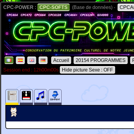
CPC-POWER :
CPC-SOFTS
(Base de données) -
CPCAr
Accueil
20154 PROGRAMMES
Session end : 12h00m00s
Hide picture Sexe : OFF