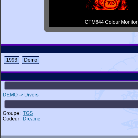
CTM644 Colour Monitor
1993
Demo
DEMO -> Divers
Groupe :
TGS
Codeur :
Dreamer