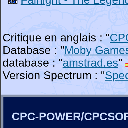
Critique en anglais : "
CP
Database : "
Moby Game
database : "
amstrad.es
"
Version Spectrum : "
Spe
CPC-POWER/CPCSO