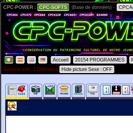
CPC-POWER :
CPC-SOFTS
(Base de données) -
CPCAr
Accueil
20154 PROGRAMMES
Session end : 12h00m00s
Hide picture Sexe : OFF