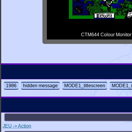
CTM644 Colour Monitor
1986
hidden message
MODE1_titlescreen
MODE1_i
JEU -> Action