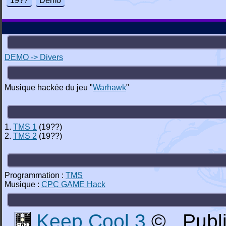
19??
Demo
DEMO -> Divers
Musique hackée du jeu "
Warhawk
"
1.
TMS 1
(19??)
2.
TMS 2
(19??)
Programmation :
TMS
Musique :
CPC GAME Hack
Keep Cool 3
© _Publ