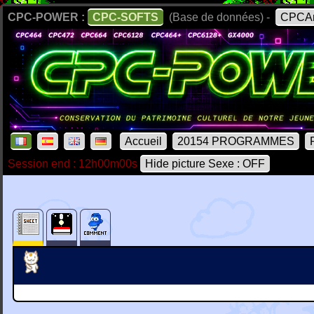
CPC-POWER :
CPC-SOFTS
(Base de données) -
CPCAr
Accueil
20154 PROGRAMMES
Session end : 12h00m00s
Hide picture Sexe : OFF