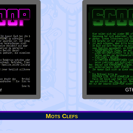
r
GT6
Mots Clefs