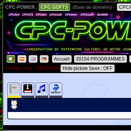
CPC-POWER :
CPC-SOFTS
(Base de données) -
CPCA
Accueil
20154 PROGRAMMES
Session end : 12h00m00s
Hide picture Sexe : OFF