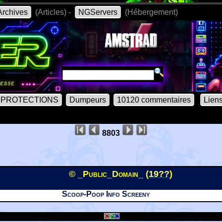
rchives
(Articles) -
NGServers
(Hébergement)
PROTECTIONS
Dumpeurs
10120 commentaires
Lien
8803
© _Public_Domain_ (
19??
)
Scoop-Poop Info Screeny