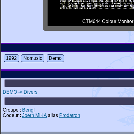
CTM644 Colour Monitor
1992
Nomusic
Demo
DEMO -> Divers
Groupe :
Beng!
Codeur :
Joern MIKA
alias
Prodatron