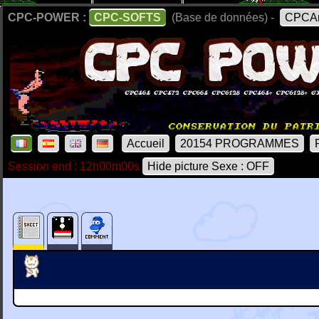
CPC-POWER :
CPC-SOFTS
(Base de données) -
CPCAr
Accueil
20154 PROGRAMMES
Session end : 12h00m00s
Hide picture Sexe : OFF