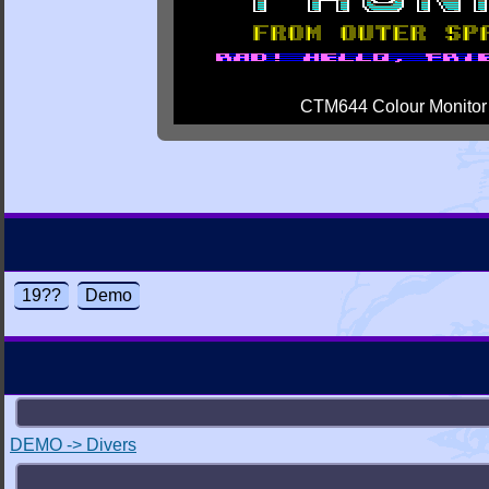
CTM644 Colour Monitor
19??
Demo
DEMO -> Divers