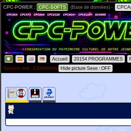
CPC-POWER :
CPC-SOFTS
(Base de données) -
CPCAr
Accueil
20154 PROGRAMMES
Session end : 12h00m00s
Hide picture Sexe : OFF