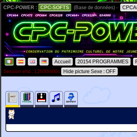
CPC-POWER :
CPC-SOFTS
(Base de données) -
CPCAr
Accueil
20154 PROGRAMMES
Session end : 12h00m00s
Hide picture Sexe : OFF