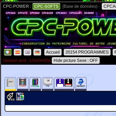
CPC-POWER :
CPC-SOFTS
(Base de données) -
CPCAr
Accueil
20154 PROGRAMMES
Session end : 12h00m00s
Hide picture Sexe : OFF