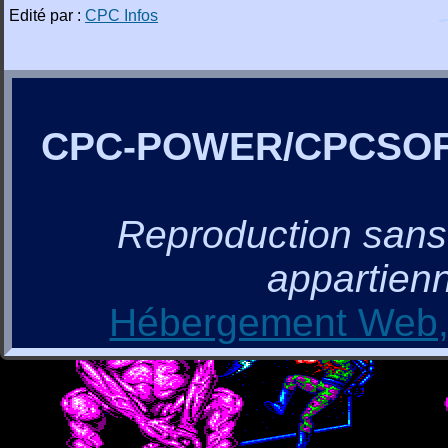
Edité par :
CPC Infos
CPC-POWER/CPCSO
Reproduction sans a
appartienn
Hébergement Web, 