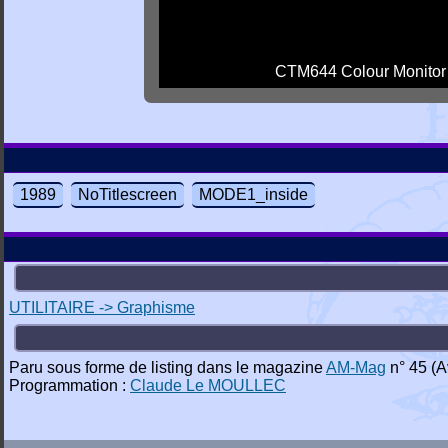
CTM644 Colour Monitor
1989
NoTitlescreen
MODE1_inside
UTILITAIRE -> Graphisme
Paru sous forme de listing dans le magazine
AM-Mag
n° 45 (A
Programmation :
Claude Le MOULLEC