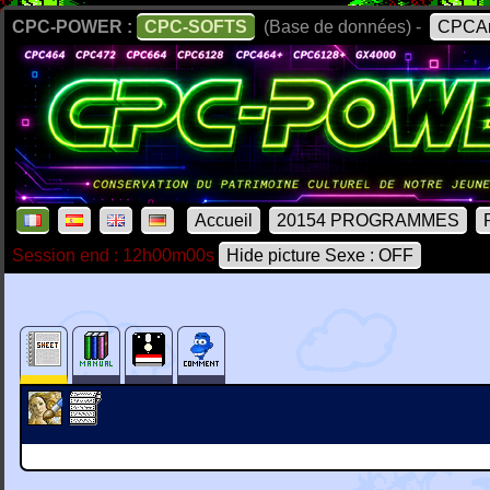
CPC-POWER :
CPC-SOFTS
(Base de données) -
CPCAr
Accueil
20154 PROGRAMMES
Session end : 12h00m00s
Hide picture Sexe : OFF