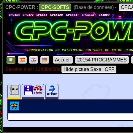
CPC-POWER :
CPC-SOFTS
(Base de données) -
CPCA
Accueil
20154 PROGRAMMES
Session end : 12h00m00s
Hide picture Sexe : OFF