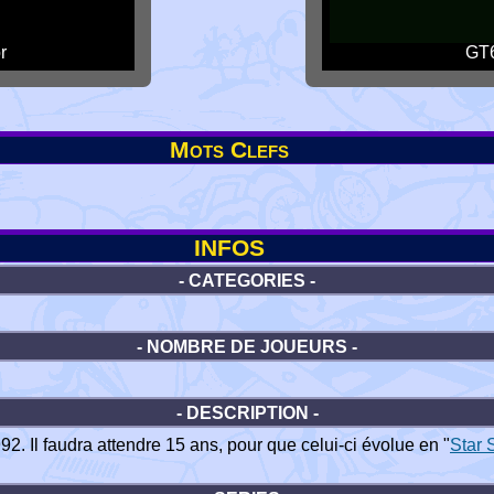
r
GT6
Mots Clefs
INFOS
- CATEGORIES -
- NOMBRE DE JOUEURS -
- DESCRIPTION -
2. Il faudra attendre 15 ans, pour que celui-ci évolue en "
Star 