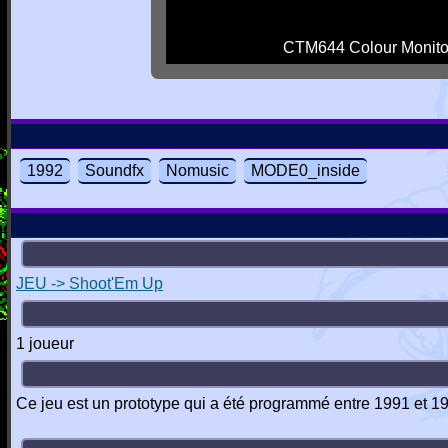
CTM644 Colour Monito
1992
Soundfx
Nomusic
MODE0_inside
JEU -> Shoot'Em Up
1 joueur
Ce jeu est un prototype qui a été programmé entre 1991 et 199