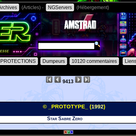
rchives
(Articles) -
NGServers
(Hébergement)
PROTECTIONS
Dumpeurs
10120 commentaires
Lien
9413
© _PROTOTYPE_ (
1992
)
Star Sabre Zero