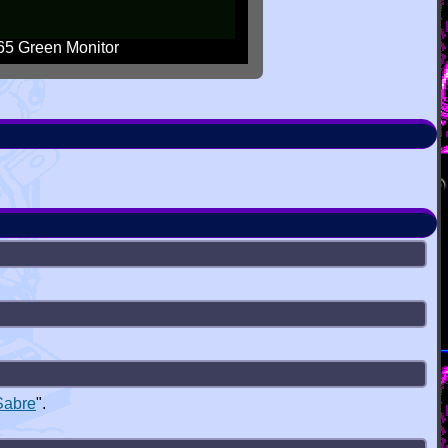
5 Green Monitor
Sabre
".