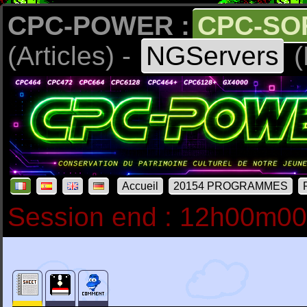
CPC-POWER :
CPC-SO
(Articles) -
NGServers
(
Accueil
20154 PROGRAMMES
Session end : 12h00m0