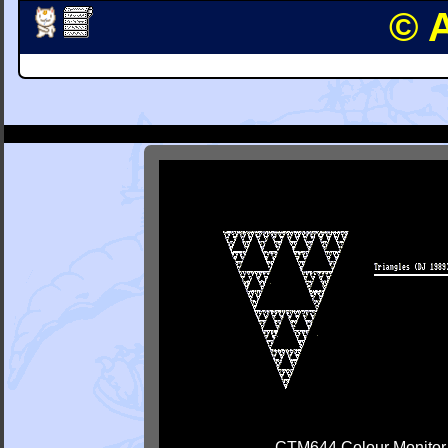
© 
CTM644 Colour Monitor