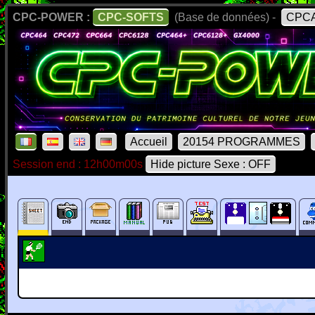
CPC-POWER :
CPC-SOFTS
(Base de données) -
CPCA
Accueil
20154 PROGRAMMES
Session end : 12h00m00s
Hide picture Sexe : OFF