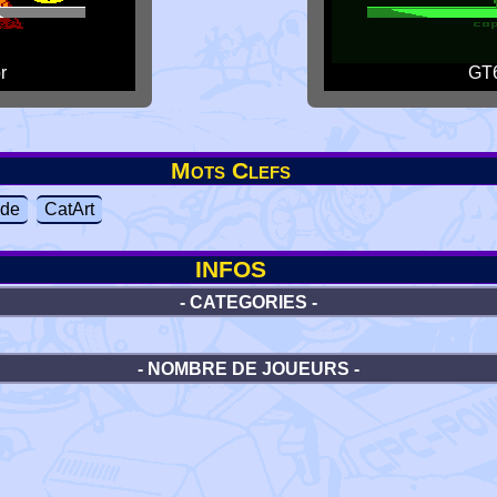
r
GT6
Mots Clefs
de
CatArt
INFOS
- CATEGORIES -
- NOMBRE DE JOUEURS -