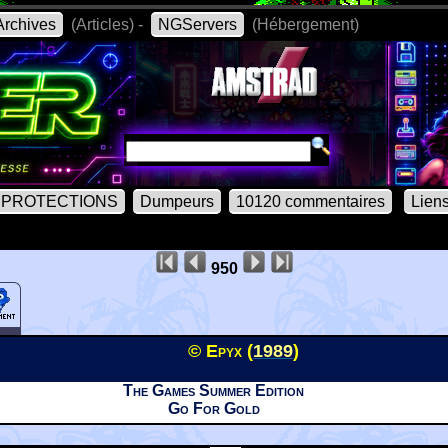
rchives
(Articles) -
NGServers
(Hébergement)
PROTECTIONS
Dumpeurs
10120 commentaires
Lien
950
© Epyx (
1989
)
The Games Summer Edition
Go For Gold