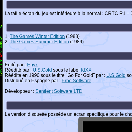
La taille écran du jeu est inférieure à la normal : CRTC R1 =
1.
The Games Winter Edition
(1988)
2.
The Games Summer Edition
(1989)
Edité par :
Epyx
Réédité par :
U.S.Gold
sous le label
KIXX
Réédité en 1990 sous le titre "Go For Gold" par :
U.S.Gold
so
Distribué en Espagne par :
Erbe Software
Développeur :
Sentient Software LTD
La version disquette possède un écran spécifique pour le cho