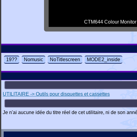
CTM644 Colour Monitor
19??
Nomusic
NoTitlescreen
MODE2_inside
UTILITAIRE -> Outils pour disquettes et cassettes
Je n'ai aucune idée du titre réel de cet utilitaire, ni de son a