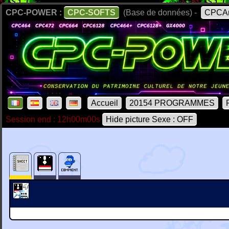
CPC-POWER :
CPC-SOFTS
(Base de données) -
CPCAr
Accueil
20154 PROGRAMMES
Session end : 12h00m00s
Hide picture Sexe : OFF