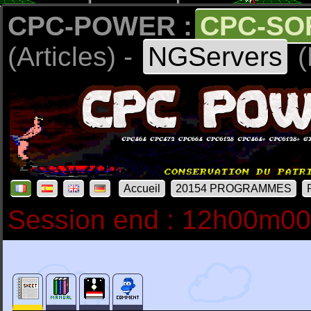
CPC-POWER :
CPC-SO
(Articles) -
NGServers
(
Accueil
20154 PROGRAMMES
Session end : 12h00m0