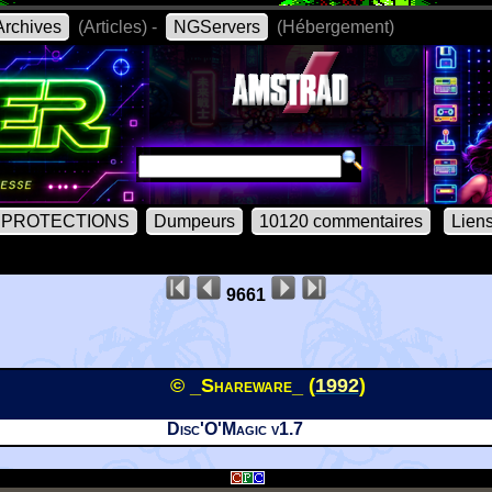
rchives
(Articles) -
NGServers
(Hébergement)
PROTECTIONS
Dumpeurs
10120 commentaires
Lien
9661
© _Shareware_ (
1992
)
Disc'O'Magic v1.7