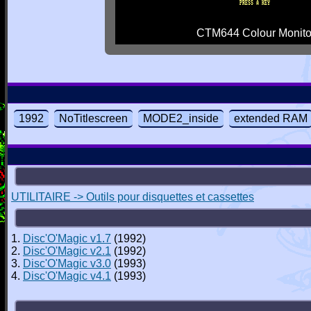
CTM644 Colour Monito
1992
NoTitlescreen
MODE2_inside
extended RAM
UTILITAIRE -> Outils pour disquettes et cassettes
1.
Disc'O'Magic v1.7
(1992)
2.
Disc'O'Magic v2.1
(1992)
3.
Disc'O'Magic v3.0
(1993)
4.
Disc'O'Magic v4.1
(1993)