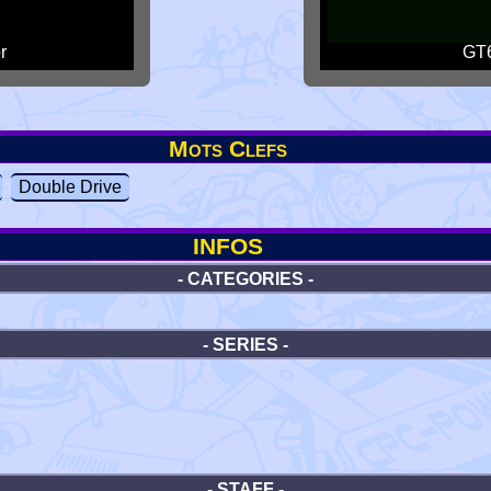
r
GT6
Mots Clefs
Double Drive
INFOS
- CATEGORIES -
- SERIES -
- STAFF -