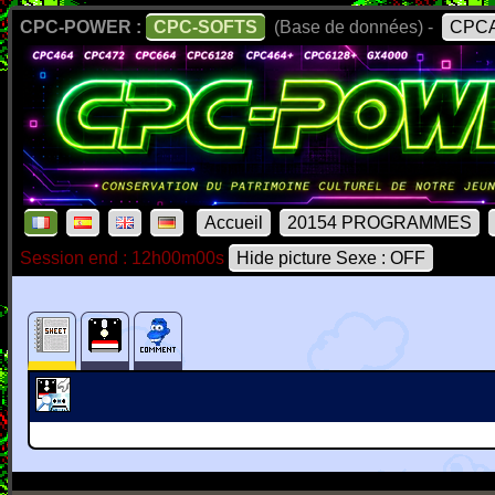
CPC-POWER :
CPC-SOFTS
(Base de données) -
CPCA
Accueil
20154 PROGRAMMES
Session end : 12h00m00s
Hide picture Sexe : OFF