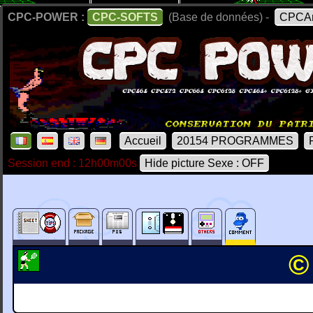
CPC-POWER :
CPC-SOFTS
(Base de données) -
CPCAr
Accueil
20154 PROGRAMMES
Session end : 12h00m00s
Hide picture Sexe : OFF
©