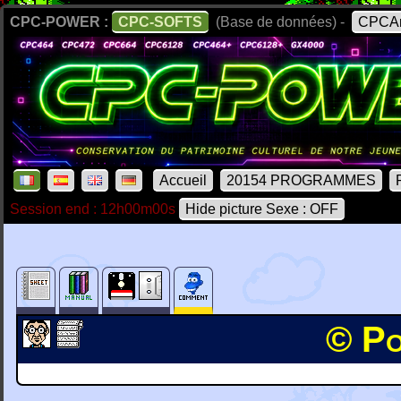
CPC-POWER :
CPC-SOFTS
(Base de données) -
CPCAr
Accueil
20154 PROGRAMMES
Session end : 12h00m00s
Hide picture Sexe : OFF
© Po