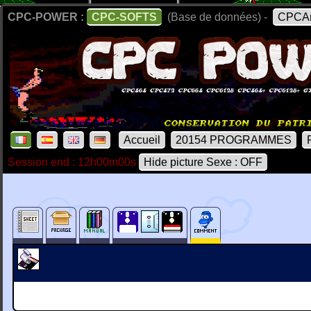
CPC-POWER :
CPC-SOFTS
(Base de données) -
CPCAr
Accueil
20154 PROGRAMMES
Session end : 12h00m00s
Hide picture Sexe : OFF