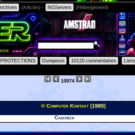
rchives
(Articles) -
NGServers
(Hébergement)
PROTECTIONS
Dumpeurs
10120 commentaires
Lien
10974
© Computer Kontakt (
1985
)
Cascheck