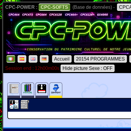
CPC-POWER :
CPC-SOFTS
(Base de données) -
CPCA
Accueil
20154 PROGRAMMES
Session end : 12h00m00s
Hide picture Sexe : OFF