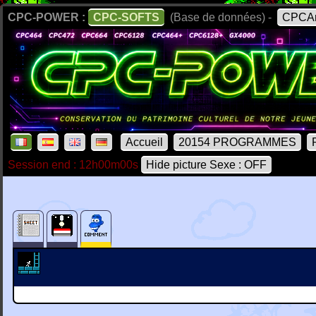
CPC-POWER :
CPC-SOFTS
(Base de données) -
CPCAr
Accueil
20154 PROGRAMMES
Session end : 12h00m00s
Hide picture Sexe : OFF