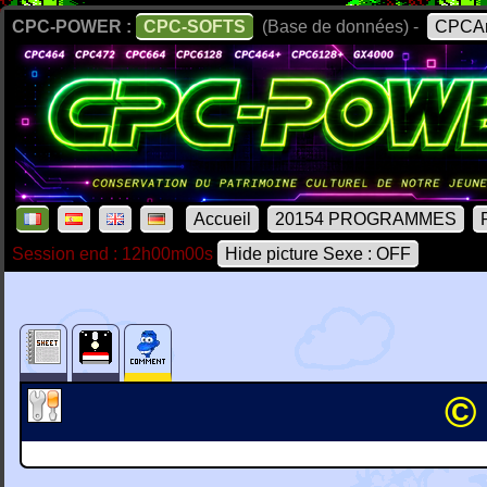
CPC-POWER :
CPC-SOFTS
(Base de données) -
CPCAr
Accueil
20154 PROGRAMMES
Session end : 12h00m00s
Hide picture Sexe : OFF
© 