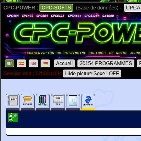
CPC-POWER :
CPC-SOFTS
(Base de données) -
CPCAr
Accueil
20154 PROGRAMMES
Session end : 12h00m00s
Hide picture Sexe : OFF