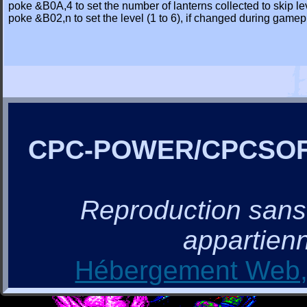
poke &B0A,4 to set the number of lanterns collected to skip le
poke &B02,n to set the level (1 to 6), if changed during gamepla
CPC-POWER/CPCSO
Reproduction sans a
appartienn
Hébergement Web, 