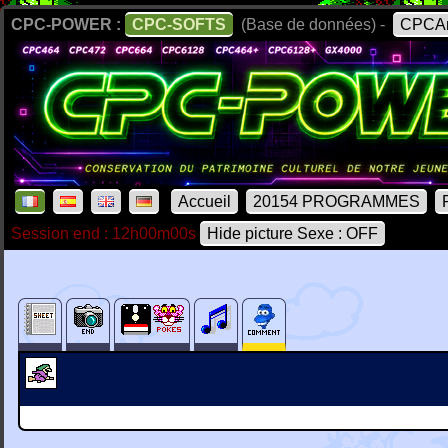
CPC-POWER :
CPC-SOFTS
(Base de données) -
CPCAr
Accueil
20154 PROGRAMMES
Session end : 12h00m00s
Hide picture Sexe : OFF