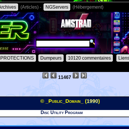
rchives
(Articles) -
NGServers
(Hébergement)
PROTECTIONS
Dumpeurs
10120 commentaires
Lien
11467
© _Public_Domain_ (
1990
)
Disc Utility Program