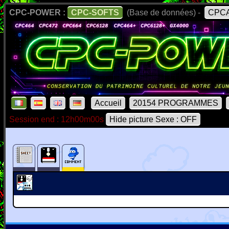
CPC-POWER :
CPC-SOFTS
(Base de données) -
CPCA
Accueil
20154 PROGRAMMES
Session end : 12h00m00s
Hide picture Sexe : OFF