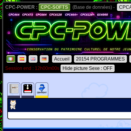
CPC-POWER :
CPC-SOFTS
(Base de données) -
CPCA
Accueil
20154 PROGRAMMES
Session end : 12h00m00s
Hide picture Sexe : OFF