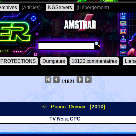
rchives
(Articles) -
NGServers
(Hébergement)
PROTECTIONS
Dumpeurs
10120 commentaires
Lien
11821
© _Public_Domain_ (
2010
)
TV Noise CPC