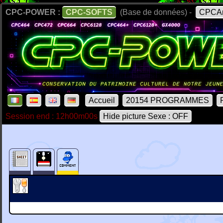
CPC-POWER :
CPC-SOFTS
(Base de données) -
CPCAr
Accueil
20154 PROGRAMMES
Session end : 12h00m00s
Hide picture Sexe : OFF